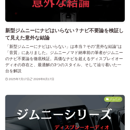
新型ジムニーにナビはいらない？ナビ不要論を検証し
て見えた意外な結論
「新型ジムニーにナビはいらない」は本当？その”意外な結論”は
「音質」にありました。ジムニーノマド納車前の筆者がジムニー
のナビ不要論を徹底検証。高価なナビを超えるディスプレイオー
ディオの存在と、最適解の3つのスタイル、そして辿り着いた一
台を解説
2025年7月17日
2026年6月17日
ジムニー