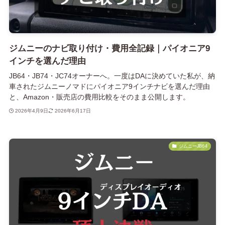
ジムニーのナビ取り付け・費用全記録｜パイオニア9
インチを選んだ理由
JB64・JB74・JC74オーナーへ。一度はDAに決めていた私が、納
車されたジムニーノマドにパイオニア9インチナビを選んだ理由
と、Amazon・販売店の費用比較をそのまま公開します。
2026年4月9日
2026年6月17日
ジムニーJB64